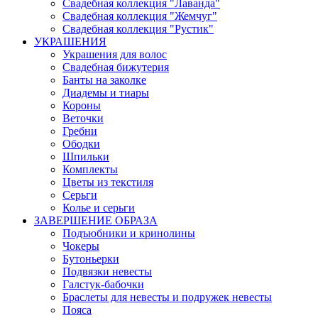
Свадебная коллекция "Лаванда"
Свадебная коллекция "Жемчуг"
Свадебная коллекция "Рустик"
УКРАШЕНИЯ
Украшения для волос
Свадебная бижутерия
Банты на заколке
Диадемы и тиары
Короны
Веточки
Гребни
Ободки
Шпильки
Комплекты
Цветы из текстиля
Серьги
Колье и серьги
ЗАВЕРШЕНИЕ ОБРАЗА
Подъюбники и кринолины
Чокеры
Бутоньерки
Подвязки невесты
Галстук-бабочки
Браслеты для невесты и подружек невесты
Пояса