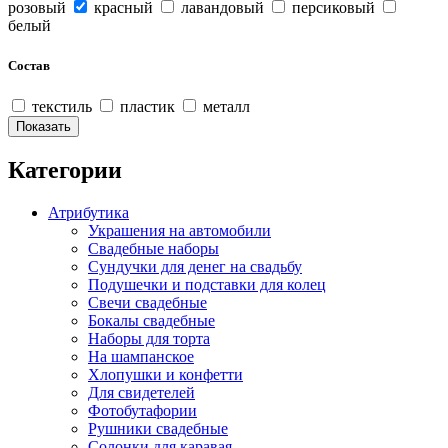
розовый
красный
лавандовый
персиковый
белый
Состав
текстиль
пластик
металл
Категории
Атрибутика
Украшения на автомобили
Свадебные наборы
Сундучки для денег на свадьбу
Подушечки и подставки для колец
Свечи свадебные
Бокалы свадебные
Наборы для торта
На шампанское
Хлопушки и конфетти
Для свидетелей
Фотобутафории
Рушники свадебные
Солонки для каравая