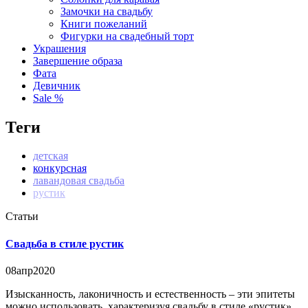
Замочки на свадьбу
Книги пожеланий
Фигурки на свадебный торт
Украшения
Завершение образа
Фата
Девичник
Sale %
Теги
детская
конкурсная
лавандовая свадьба
рустик
Статьи
Свадьба в стиле рустик
08
апр
2020
Изысканность, лаконичность и естественность – эти эпитеты
можно использовать, характеризуя свадьбу в стиле «рустик»....