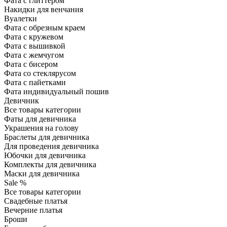
Фата с глиттером
Накидки для венчания
Вуалетки
Фата с обрезным краем
Фата с кружевом
Фата с вышивкой
Фата с жемчугом
Фата с бисером
Фата со стеклярусом
Фата с пайетками
Фата индивидуальный пошив
Девичник
Все товары категории
Фаты для девичника
Украшения на голову
Браслеты для девичника
Для проведения девичника
Юбочки для девичника
Комплекты для девичника
Маски для девичника
Sale %
Все товары категории
Свадебные платья
Вечерние платья
Броши