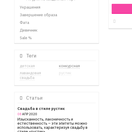
Украшения
Завершение образа
Фата
Девичник
Sale %
Теги
детская
конкурсная
лавандовая
рустик
свадьба
Статьи
Свадьба в стиле рустик
08
АПР
2020
Изысканность, лаконичность и
естественность – эти эпитеты можно
использовать, характеризуя свадьбу в
стиле «рустик»....