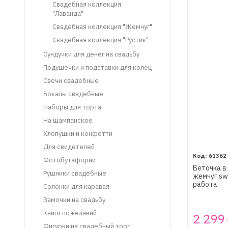
Свадебная коллекция
"Лаванда"
Свадебная коллекция "Жемчуг"
Свадебная коллекция "Рустик"
Сундучки для денег на свадьбу
Подушечки и подставки для колец
Свечи свадебные
Бокалы свадебные
Наборы для торта
На шампанское
Хлопушки и конфетти
Для свидетелей
61362
Фотобутафории
Веточка в
Рушники свадебные
жемчуг sw
работа
Солонки для каравая
Замочки на свадьбу
Книги пожеланий
2 299
Фигурки на свадебный торт