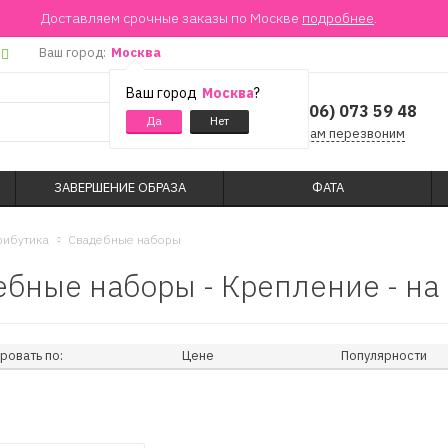
Доставляем срочные заказы по Москве
подробнее
.
Ваш город:
Москва
Ваш город
Москва
?
+7 (906) 073 59 48
Мы вам перезвоним
ЗАВЕРШЕНИЕ ОБРАЗА
ФАТА
рибутика
Свадебные наборы
бные наборы - Крепление - на
ровать по:
Цене
Популярности