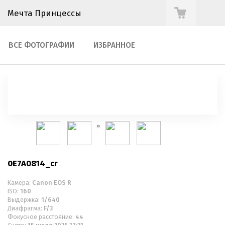
Мечта Принцессы
ВСЕ ФОТОГРАФИИ
ИЗБРАННОЕ
0E7A0814_cr
Камера:
Canon EOS R
ISO:
160
Выдержка:
1/640
Диафрагма:
F/3
Фокусное расстояние:
44