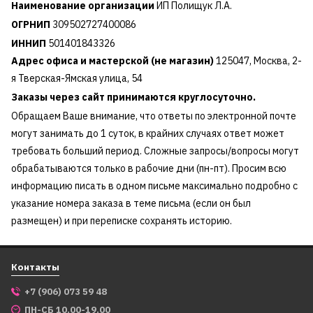
Наименование организации
ИП Полищук Л.А.
ОГРНИП
309502727400086
ИННИП
501401843326
Адрес офиса и мастерской (не магазин)
125047
,
Москва
,
2-
я Тверская-Ямская улица, 54
Заказы через сайт принимаются круглосуточно.
Обращаем Ваше внимание, что ответы по электронной почте
могут занимать до 1 суток, в крайних случаях ответ может
требовать больший период. Сложные запросы/вопросы могут
обрабатываются только в рабочие дни (пн-пт). Просим всю
информацию писать в одном письме максимально подробно с
указание номера заказа в теме письма (если он был
размещен) и при переписке сохранять историю.
Контакты
+7 (906) 073 59 48
ПН-СБ 10.00-19.00