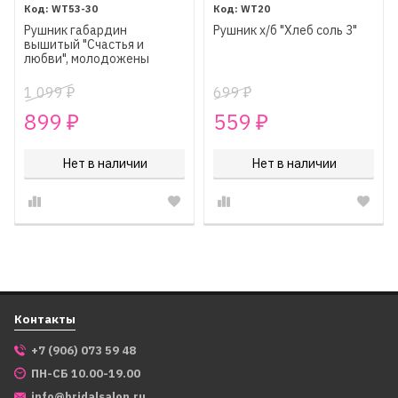
WT53-30
WT20
Рушник габардин
Рушник х/б "Хлеб соль 3"
вышитый "Счастья и
любви", молодожены
1 099
699
₽
₽
899
559
₽
₽
Нет в наличии
Нет в наличии
Контакты
+7 (906) 073 59 48
ПН-СБ 10.00-19.00
info@bridalsalon.ru