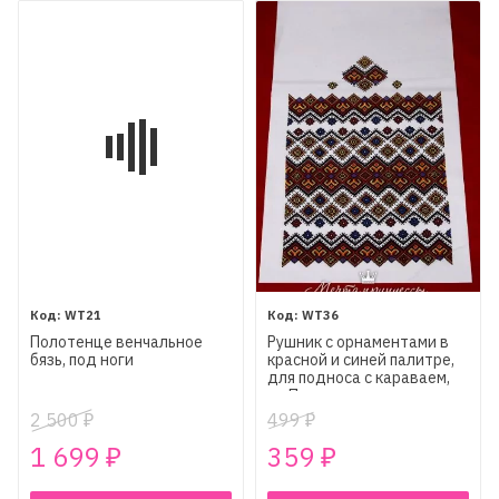
WT21
WT36
Полотенце венчальное
Рушник с орнаментами в
бязь, под ноги
красной и синей палитре,
для подноса с караваем,
на Пасху и церковные
праздники
2 500
499
₽
₽
1 699
359
₽
₽