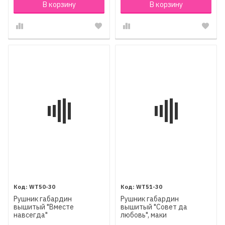
В корзину
В корзину
WT50-30
WT51-30
Рушник габардин
Рушник габардин
вышитый "Вместе
вышитый "Совет да
навсегда"
любовь", маки