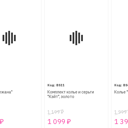
BS11
BS
ежана"
Комплект колье и серьги
Колье 
"Кэйт", золото
1 199
1 999
₽
1 099
1 3
₽
₽