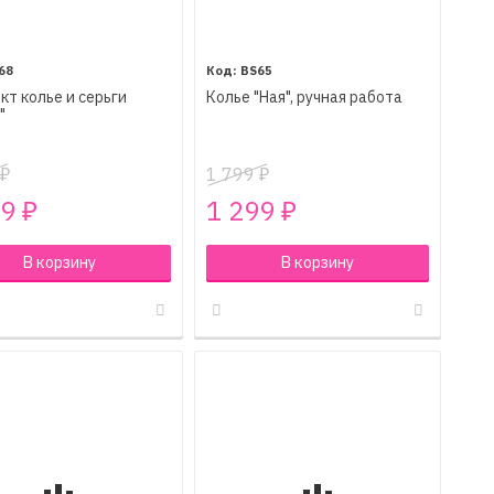
68
BS65
кт колье и серьги
Колье "Ная", ручная работа
"
1 799
₽
₽
99
1 299
₽
₽
В корзину
В корзину