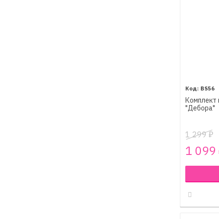
BS56
Комплект 
"Дебора"
1 299
₽
1 099