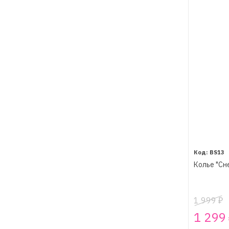
BS13
Колье "Сн
1 999
₽
1 299