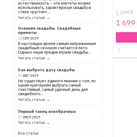
естественность – эти эпитеты можно
использовать, характеризуя свадьбу в
стиле «рустик»....
1 999
₽
Читать статью →
1 699
Осенние свадьбы. Свадебные
приметы
18
СЕН
2019
В настоящее время самым напряженным
свадебным сезоном считается лето.
Однако наши предки играли свадьбы...
Читать статью →
Как выбрать дату свадьбы
01
АВГ
2019
Не существует единого мнения о том, по
каким критериям выбрать самый
счастливый, самый удачный день для
свадебного...
Читать статью →
Первый танец новобрачных
27
ИЮЛ
2019
Читать статью →
Все статьи