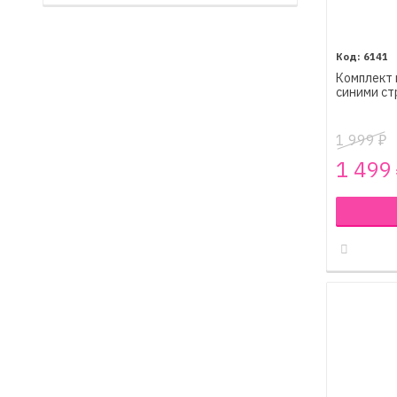
6141
Комплект 
синими ст
1 999
₽
1 499