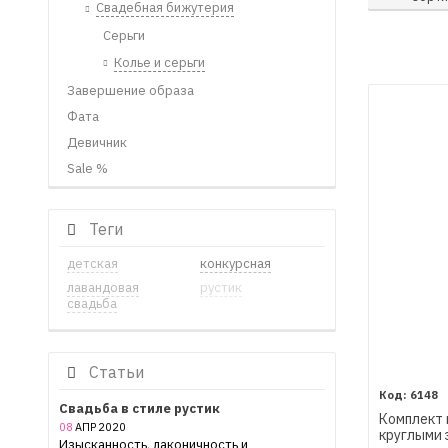
Свадебная бижутерия
Серьги
Колье и серьги
Завершение образа
Фата
Девичник
Sale %
Теги
детская
конкурсная
лавандовая
рустик
свадьба
Статьи
6148
Свадьба в стиле рустик
Комплект 
08
АПР
2020
круглыми
Изысканность, лаконичность и