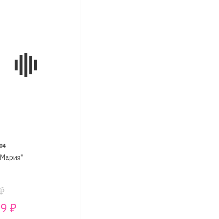
04
"Мария"
₽
99
₽