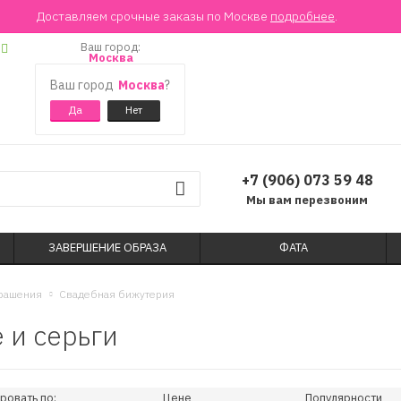
Доставляем срочные заказы по Москве
подробнее
.
Ваш город:
Москва
Ваш город
Москва
?
+7 (906) 073 59 48
Мы вам перезвоним
ЗАВЕРШЕНИЕ ОБРАЗА
ФАТА
рашения
Свадебная бижутерия
 и серьги
ровать по:
Цене
Популярности