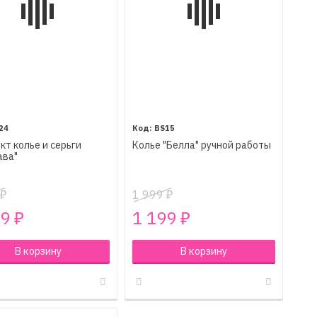
24
BS15
кт колье и серьги
Колье "Белла" ручной работы
ава"
1 999
₽
₽
99
1 199
₽
₽
В корзину
В корзину