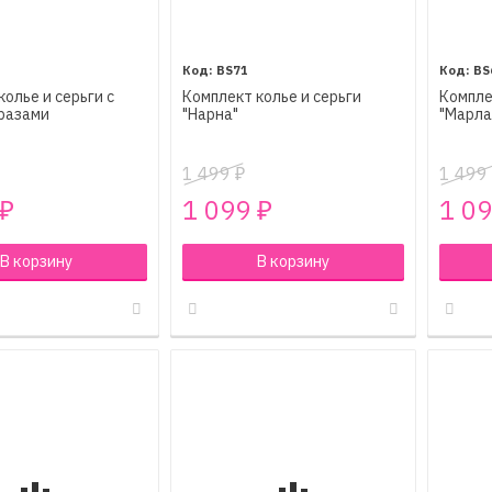
BS71
BS
колье и серьги c
Комплект колье и серьги
Компле
разами
"Нарна"
"Марла
1 499
1 499
₽
1 099
1 0
₽
₽
В корзину
В корзину