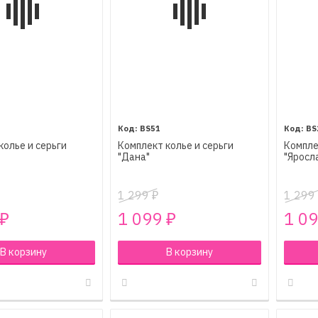
BS51
BS
колье и серьги
Комплект колье и серьги
Компле
"Дана"
"Яросл
1 299
1 299
₽
1 099
1 0
₽
₽
В корзину
В корзину