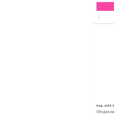
at32-
Ободок на