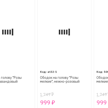
5
at32-1
50
 голову "Розы
Ободок на голову "Розы
Ободок
лавандовый
мелкие", нежно-розовый
мелкие
1 749
1 749
₽
999
999
₽