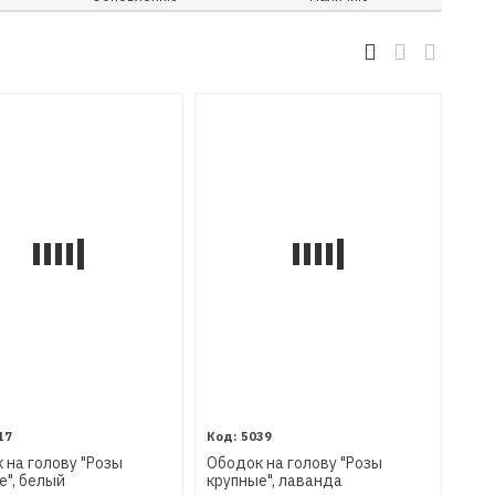
17
5039
 на голову "Розы
Ободок на голову "Розы
е", белый
крупные", лаванда