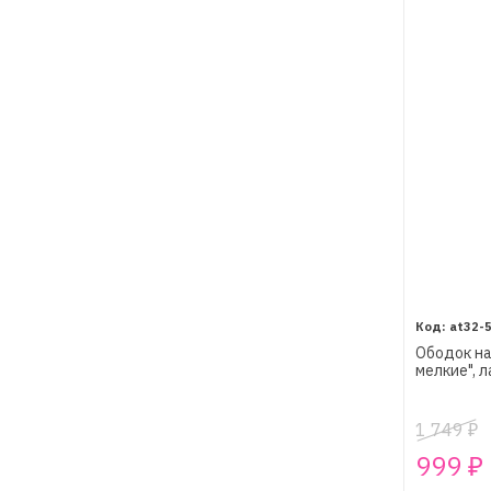
at32-
Ободок на
мелкие", 
1 749
₽
999
₽