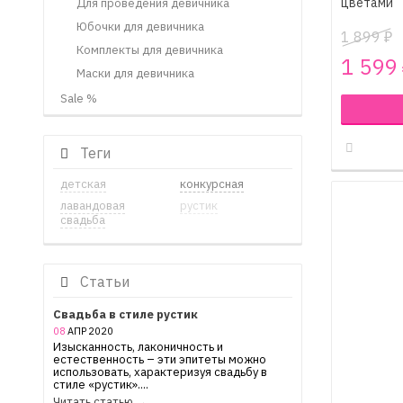
цветами
Для проведения девичника
Юбочки для девичника
1 899
₽
Комплекты для девичника
1 599
Маски для девичника
Sale %
Теги
детская
конкурсная
лавандовая
рустик
свадьба
Статьи
Свадьба в стиле рустик
08
АПР
2020
Изысканность, лаконичность и
естественность – эти эпитеты можно
использовать, характеризуя свадьбу в
стиле «рустик»....
Читать статью →