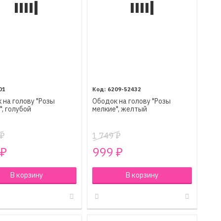
01
6209-52432
 на голову "Розы
Ободок на голову "Розы
", голубой
мелкие", желтый
1 749
₽
₽
999
₽
₽
В корзину
В корзину