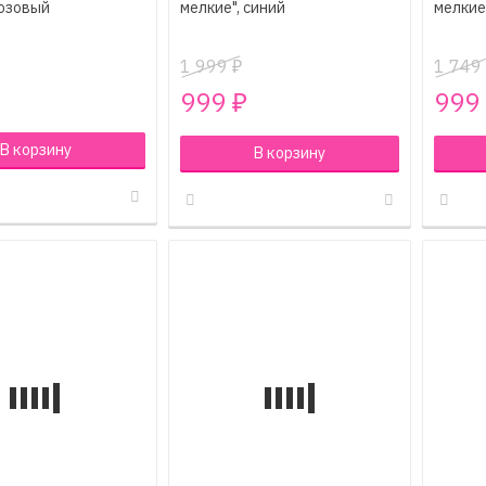
розовый
мелкие", синий
мелкие
1 999
1 749
₽
999
999
₽
В корзину
В корзину