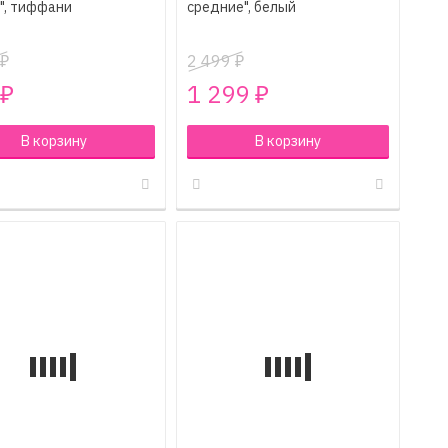
", тиффани
средние", белый
2 499
₽
₽
1 299
₽
₽
В корзину
В корзину