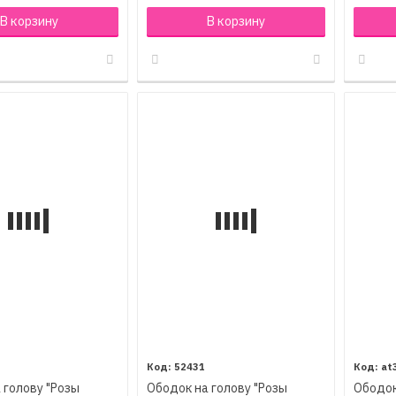
В корзину
В корзину
2
52431
at
 голову "Розы
Ободок на голову "Розы
Ободок