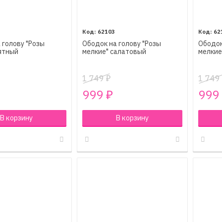
62103
62
 голову "Розы
Ободок на голову "Розы
Ободок
ятный
мелкие" салатовый
мелкие
1 749
1 749
₽
999
999
₽
В корзину
В корзину