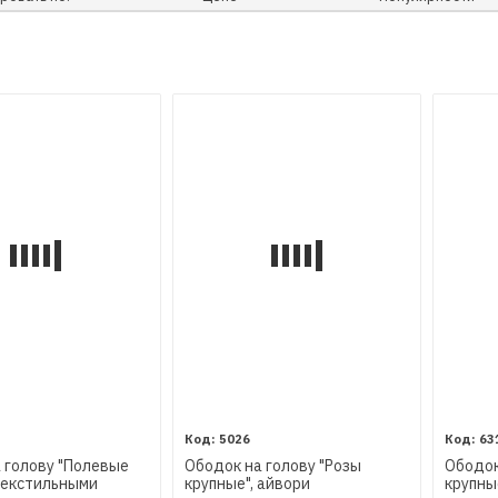
5026
63
 голову "Полевые
Ободок на голову "Розы
Ободок
текстильными
крупные", айвори
крупны