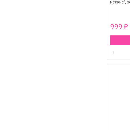
мелкие", 
999
₽