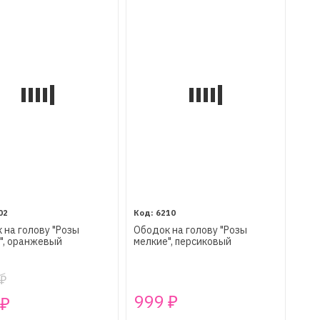
02
6210
 на голову "Розы
Ободок на голову "Розы
", оранжевый
мелкие", персиковый
₽
999
₽
₽