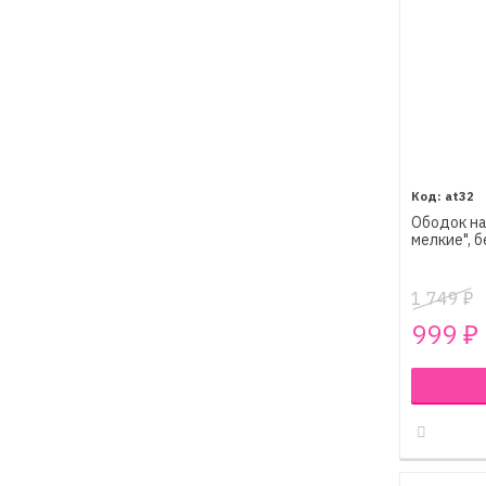
at32
Ободок на
мелкие", 
1 749
₽
999
₽