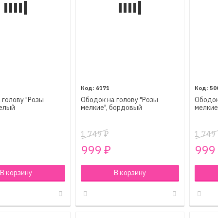
6171
50
 голову "Розы
Ободок на голову "Розы
Ободок
белый
мелкие", бордовый
мелкие
1 749
1 749
₽
999
999
₽
В корзину
В корзину