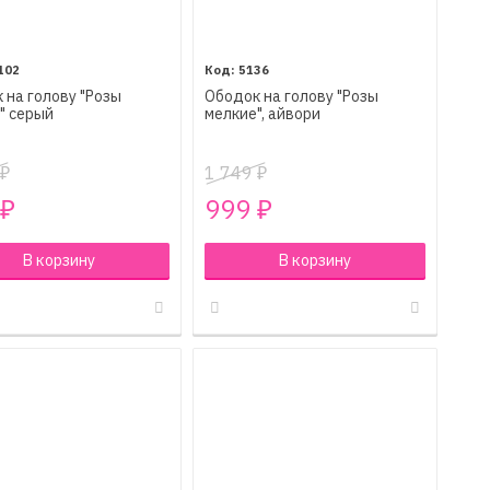
102
5136
 на голову "Розы
Ободок на голову "Розы
" серый
мелкие", айвори
1 749
₽
₽
999
₽
₽
В корзину
В корзину