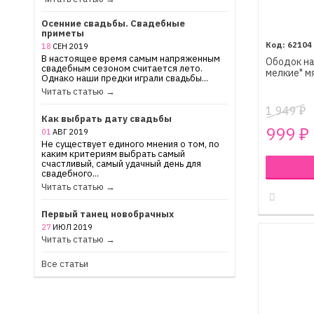
Осенние свадьбы. Свадебные
приметы
62104
18
СЕН
2019
В настоящее время самым напряженным
Ободок на
свадебным сезоном считается лето.
мелкие" м
Однако наши предки играли свадьбы...
Читать статью →
1 949
₽
Как выбрать дату свадьбы
999
01
АВГ
2019
₽
Не существует единого мнения о том, по
каким критериям выбрать самый
счастливый, самый удачный день для
свадебного...
Читать статью →
Первый танец новобрачных
27
ИЮЛ
2019
Читать статью →
Все статьи