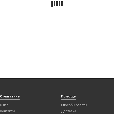
23500
769121
тиффани для девичника 55 см
Фата изумрудная 55 см бант с
ебне с жемчугом
лентой
9
1 299
₽
₽
9
499
₽
₽
В корзину
В корзину
О магазине
Помощь
О нас
Способы оплаты
Контакты
Доставка