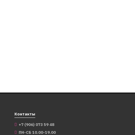
523470
5
Фата белая для девичника 55 см на
Фата 
ободке
на гр
1 499
1 29
₽
599
49
₽
В корзину
Контакты
+7 (906) 073 59 48
ПН-СБ 10.00-19.00