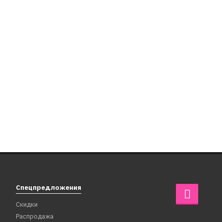
52380
Фата персиковая для девичника 55
см на гребне с жемчугом
1 299
₽
499
₽
В корзину
Спецпредложения
Скидки
Распродажа