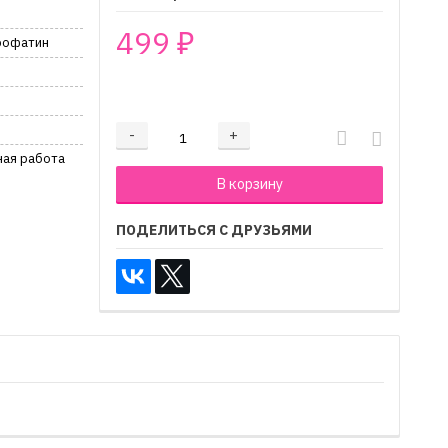
499
₽
врофатин
₽
-
+
Добавляется...
Добавлен
ная работа
В корзину
ПОДЕЛИТЬСЯ С ДРУЗЬЯМИ