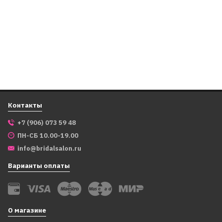
3 699
₽
2 999
₽
В корзину
Контакты
+7 (906) 073 59 48
ПН-СБ 10.00-19.00
info@bridalsalon.ru
Варианты оплаты
AT2758
6046
Диадема "Лулу", жемчуг,
Диадема, дизайн 6046,
авторская работа,
серебро
изумрудная
О магазине
3 699
₽