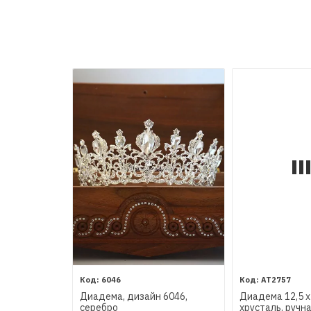
6046
AT2757
Диадема, дизайн 6046,
Диадема 12,5 х 
серебро
хрусталь, ручн