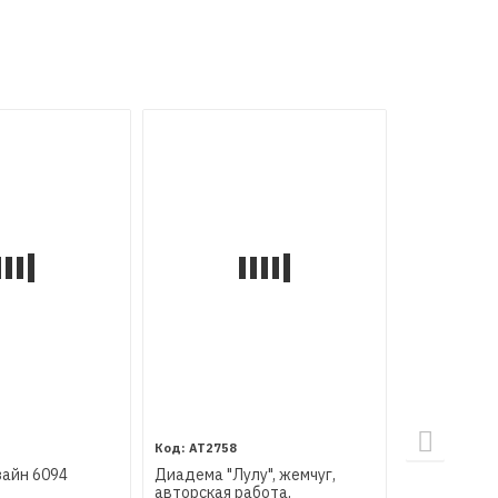
Хит!
AT2758
AT2600
зайн 6094
Диадема "Лулу", жемчуг,
Диадема с 
авторская работа,
авторская 