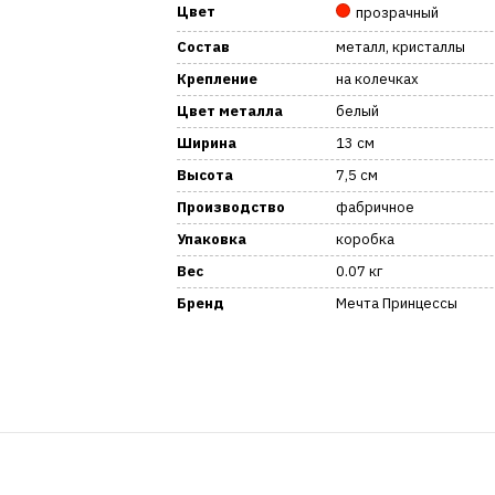
Цвет
прозрачный
Состав
металл, кристаллы
Крепление
на колечках
Цвет металла
белый
Ширина
13 см
Высота
7,5 см
Производство
фабричное
Упаковка
коробка
Вес
0.07 кг
Бренд
Мечта Принцессы