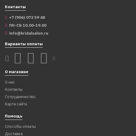
Контакты
+7 (906) 073 59 48
ПН-СБ 10.00-19.00
info@bridalsalon.ru
Варианты оплаты
О магазине
6228
6231
Cерьги с майоркой серого
Серьги с перламутром и
О нас
цвета
жемчугом
Контакты
Сотрудничество
1 699
1 799
₽
₽
Карта сайта
1 199
1 299
₽
₽
Помощь
В корзину
В корзину
Способы оплаты
Доставка