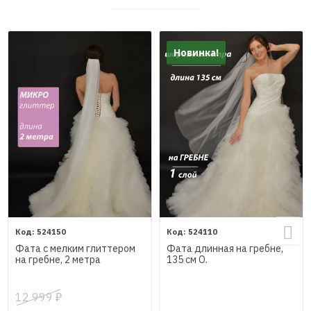
Новинка!
524150
524110
Фата с мелким глиттером
Фата длинная на гребне,
на гребне, 2 метра
135 см О.
12 999
₽