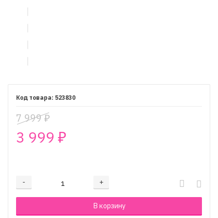
523830
7 999
₽
3 999
₽
₽
-
+
Добавляется...
Добавлен
В корзину