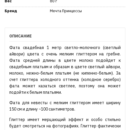
Вес
80 г
Бренд
Мечта Принцессы
ОПИСАНИЕ
Фата свадебная 1 метр светло-молочного (светлый
айвори) цвета с очень мелким глиттером на гребне.
Фата средней длины в цвете молоко подойдет к
свадебным платьям и образам в цвете светлый айвори,
молоко, нежно-белым платьям (не кипенно-белым). За
счет глиттера холодного оттенка (холодное серебро)
фата может казаться светлее, поэтому она может
подойти к белым платьями.
Фата для невесты с мелким глиттером имеет ширину
150 см и длину ~100 сантиметров.
Глиттер имеет мерцающий эффект и особо стильно
будет смотреться на фотографиях. Глиттер фактически