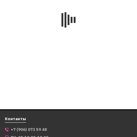
4046
Книга пожеланий на
пружине "Сердце", А5
399
₽
В корзину
Контакты
+7 (906) 073 59 48