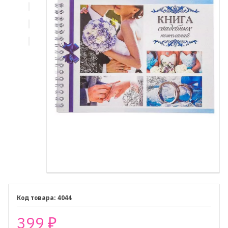
4044
399
₽