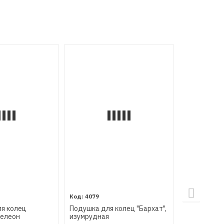
4079
4071
я колец
Подушка для колец "Бархат",
Подушка дл
мелеон
изумрудная
бархат", из