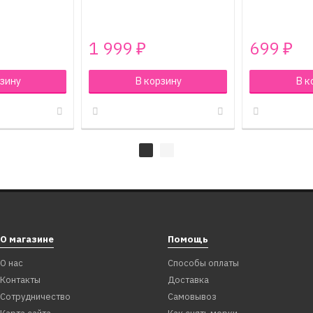
1 999
699
₽
₽
зину
В корзину
В к
О магазине
Помощь
О нас
Способы оплаты
Контакты
Доставка
Сотрудничество
Самовывоз