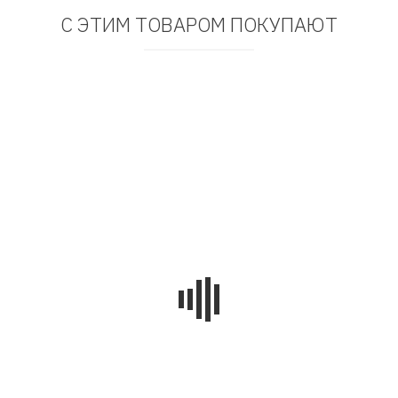
С ЭТИМ ТОВАРОМ ПОКУПАЮТ
Хит!
av2007
Фата V-2007 на гребне