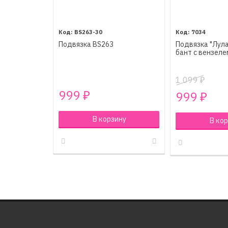
BS263-30
7034
Подвязка BS263
Подвязка "Лула
бант с вензеле
1 099
₽
999
₽
999
₽
В корзину
В кор