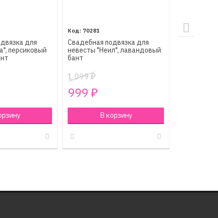
70281
7018
одвязка для
Свадебная подвязка для
Свадебная 
а", персиковый
невесты "Неил", лавандовый
невесты "Лу
ант
бант
бархатный 
1 099
1 099
₽
₽
999
999
₽
₽
орзину
В корзину
В