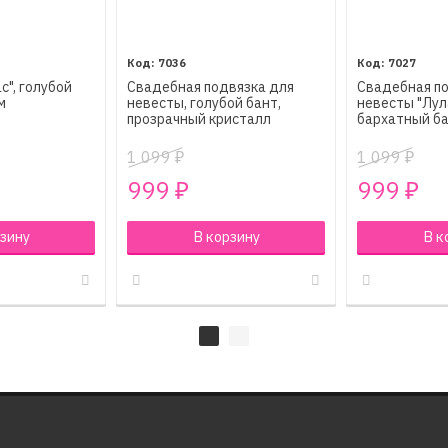
7036
7027
с", голубой
Свадебная подвязка для
Свадебная п
м
невесты, голубой бант,
невесты "Лул
прозрачный кристалл
бархатный б
1 099
1 099
₽
₽
999
999
₽
₽
зину
В корзину
В к