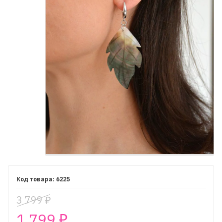
6225
3 799
₽
1 799
₽