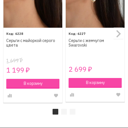
6228
6227
Cерьги с майоркой серого
Cерьги с жемчугом
цвета
Swarovski
1 699
₽
2 699
1 199
₽
₽
В корзину
В корзину