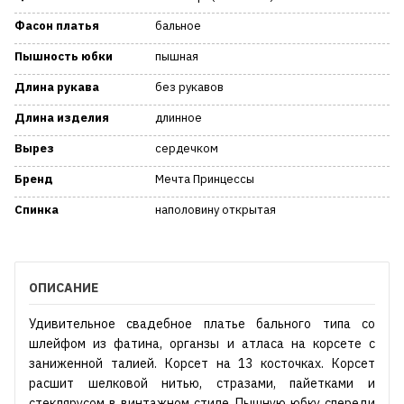
Фасон платья
бальное
Пышность юбки
пышная
Длина рукава
без рукавов
Длина изделия
длинное
Вырез
сердечком
Бренд
Мечта Принцессы
Спинка
наполовину открытая
ОПИСАНИЕ
Удивительное свадебное платье бального типа со
шлейфом из фатина, органзы и атласа на корсете с
заниженной талией. Корсет на 13 косточках. Корсет
расшит шелковой нитью, стразами, пайетками и
стеклярусом в винтажном стиле. Пышную юбку спереди