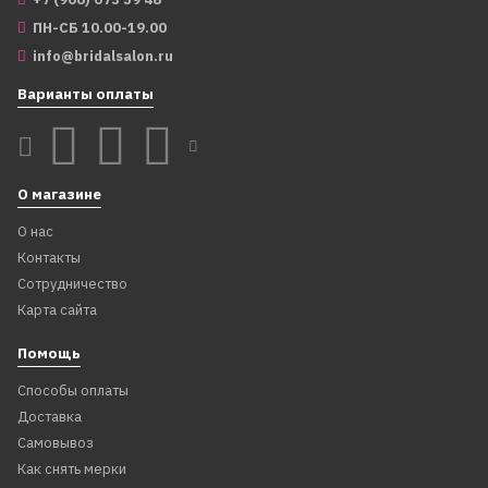
ПН-СБ 10.00-19.00
info@bridalsalon.ru
Варианты оплаты
О магазине
62561
С18
Костюм невесты/
Свеча в торт "С днем
О нас
подружки невесты,
свадьбы"
Контакты
голубой лед, еврофатин
Сотрудничество
1 599
299
₽
₽
Карта сайта
1 399
159
₽
₽
Помощь
В корзину
В корзину
Способы оплаты
Доставка
Самовывоз
Как снять мерки