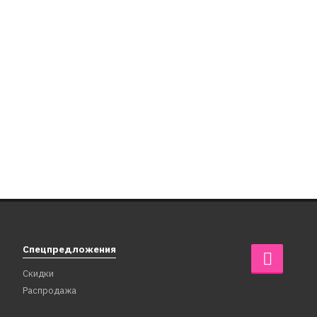
617214
ером,
Украшение в стиле "Гетсби" с пером,
синий
1 999
₽
999
₽
В корзину
Спецпредложения
Скидки
Распродажа