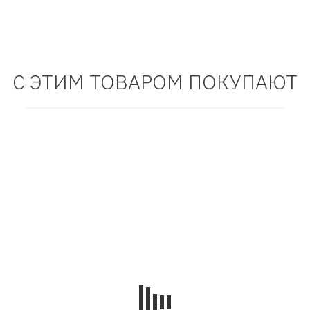
9
1 999
₽
₽
9
999
₽
₽
В корзину
В корзину
С ЭТИМ ТОВАРОМ ПОКУПАЮТ