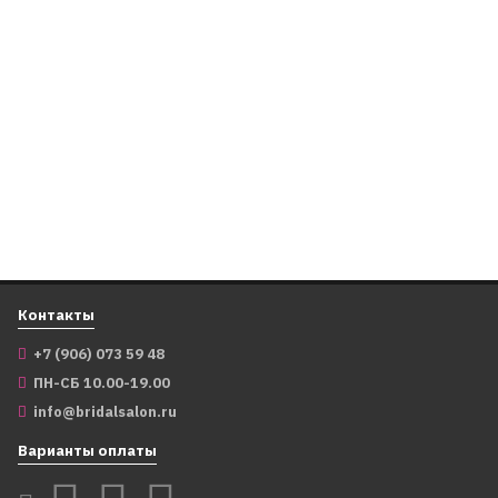
Гребень "Клеменс",
1 899
₽
1 899
₽
перламутр, речной
жемчуг
В корзину
В корзину
3 599
₽
2 699
₽
В корзину
Контакты
+7 (906) 073 59 48
ПН-СБ 10.00-19.00
info@bridalsalon.ru
Варианты оплаты
61922
6021
Гребень "Полевые
Шпилька в волосы "Олин",