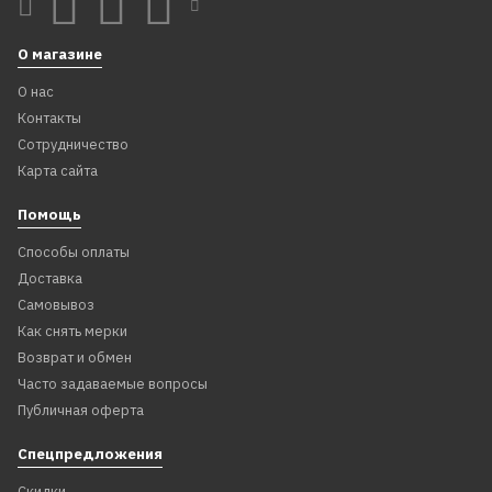
цветы", розовый
ручная работа
О магазине
1 999
459
О нас
₽
₽
Контакты
Сотрудничество
В корзину
В корзину
Карта сайта
Помощь
Способы оплаты
Доставка
Самовывоз
Как снять мерки
Возврат и обмен
Часто задаваемые вопросы
Публичная оферта
Спецпредложения
Скидки