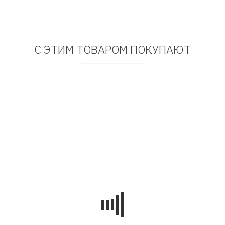
С ЭТИМ ТОВАРОМ ПОКУПАЮТ
Хит!
AT2942
60141
Веточка в волосы
Пара шпилек "Брай",
"Оливи", ручная работа
авторская работа,
розовый
AT2782
2 499
₽