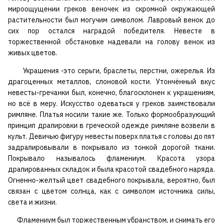
мироощущении греков веночек из скромной окружающей
растительности был могучим символом. Лавровый венок до
сих пор остался наградой победителя. Невесте в
торжественной обстановке надевали на голову венок из
живых цветов.
Украшения -это серьги, браслеты, перстни, ожерелья. Из
драгоценных металлов, слоновой кости. Утончённый вкус
невесты-гречанки был, конечно, благосклонен к украшениям,
но всё в меру. Искусство одеваться у греков заимствовали
римляне. Платья носили такие же. Только формообразующий
принцип драпировки в греческой одежде римляне возвели в
культ. Девичью фигуру невесты поверх платья с головы до пят
задрапировывали в покрывало из тонкой дорогой ткани.
Покрывало называлось фламениум. Красота узора
драпированных складок и была красотой свадебного наряда.
Огненно-желтый цвет свадебного покрывала, вероятно, был
связан с цветом солнца, как с символом источника силы,
света и жизни.
Фламениум был торжественным убранством, и снимать его