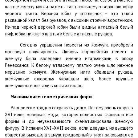
серебряной парчи и белого атласа. Также на белое атласное
платье сверху могли надеть так называемую верхнюю юбку
черного цвета. Верхняя юбка у итальянок – это такой
распашной халат без рукавов, с высоким стоячим воротником.
Из-под черной верхней юбки были видны атласный белый
лиф, юбка нижнего платья и белые атласные рукава.
Сегодня украшения невесты из жемчуга приобрели
массовую популярность. Любовь европейских невест к
жемчугу была взлелеяна именно итальянками в эпоху
Ренессанса. К белому атласному платью очень шло нежное
мерцание жемчуга. Жемчужные нити обвивали рукава,
жемчужные ожерелья украшали шею, более крупные
жемчужины вплетали в косы из волос.
Максимализм геометрических форм
Равновесие трудно сохранять долго. Потому очень скоро, в
XVI веке, возникла мода, которая полностью скрывала все
формы и до неузнаваемости схематизировала женскую
фигуру. В Испании XVI–XVII веков, если девушка из высшего
общества выходила замуж, придворный этикет заковывал её