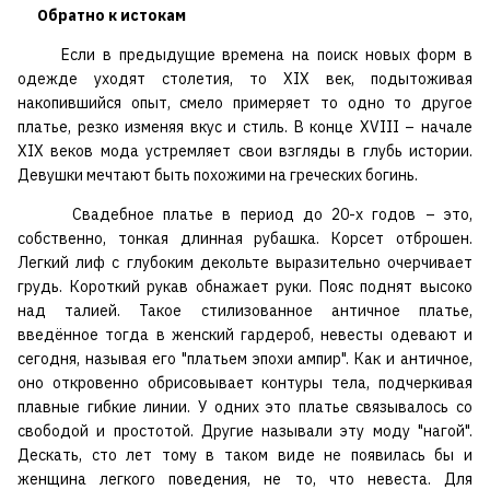
Обратно к истокам
Если в предыдущие времена на поиск новых форм в
одежде уходят столетия, то XIX век, подытоживая
накопившийся опыт, смело примеряет то одно то другое
платье, резко изменяя вкус и стиль. В конце XVIII – начале
XIX веков мода устремляет свои взгляды в глубь истории.
Девушки мечтают быть похожими на греческих богинь.
Свадебное платье в период до 20-х годов – это,
собственно, тонкая длинная рубашка. Корсет отброшен.
Легкий лиф с глубоким декольте выразительно очерчивает
грудь. Короткий рукав обнажает руки. Пояс поднят высоко
над талией. Такое стилизованное античное платье,
введённое тогда в женский гардероб, невесты одевают и
сегодня, называя его "платьем эпохи ампир". Как и античное,
оно откровенно обрисовывает контуры тела, подчеркивая
плавные гибкие линии. У одних это платье связывалось со
свободой и простотой. Другие называли эту моду "нагой".
Дескать, сто лет тому в таком виде не появилась бы и
женщина легкого поведения, не то, что невеста. Для