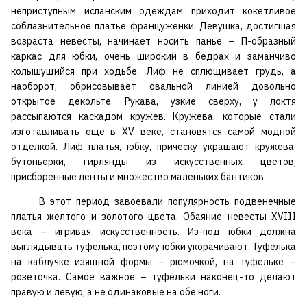
неприступным испанским одеждам приходит кокетливое
соблазнительное платье француженки. Девушка, достигшая
возраста невесты, начинает носить панье – П-образный
каркас для юбки, очень широкий в бедрах и заманчиво
колышущийся при ходьбе. Лиф не сплющивает грудь, а
наоборот, обрисовывает овальной линией довольно
открытое декольте. Рукава, узкие сверху, у локтя
рассыпаются каскадом кружев. Кружева, которые стали
изготавливать еще в XV веке, становятся самой модной
отделкой. Лиф платья, юбку, прическу украшают кружева,
бутоньерки, гирлянды из искусственных цветов,
присборенные ленты и множество маленьких бантиков.
В этот период завоевали популярность подвенечные
платья желтого и золотого цвета. Обаяние невесты XVIII
века – игривая искусственность. Из-под юбки должна
выглядывать туфелька, поэтому юбки укорачивают. Туфелька
на каблучке изящной формы – рюмочкой, на туфельке –
розеточка. Самое важное – туфельки наконец-то делают
правую и левую, а не одинаковые на обе ноги.