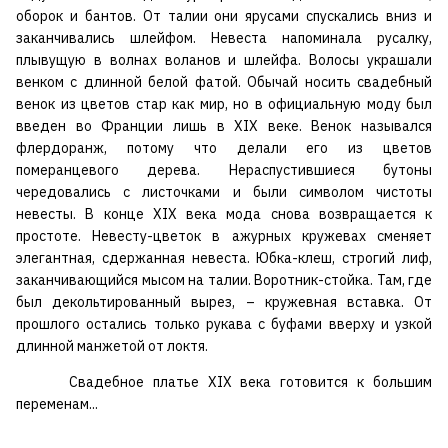
оборок и бантов. От талии они ярусами спускались вниз и
заканчивались шлейфом. Невеста напоминала русалку,
плывущую в волнах воланов и шлейфа. Волосы украшали
венком с длинной белой фатой. Обычай носить свадебный
венок из цветов стар как мир, но в официальную моду был
введен во Франции лишь в XIX веке. Венок назывался
флердоранж, потому что делали его из цветов
померанцевого дерева. Нераспустившиеся бутоны
чередовались с листочками и были символом чистоты
невесты. В конце XIX века мода снова возвращается к
простоте. Невесту-цветок в ажурных кружевах сменяет
элегантная, сдержанная невеста. Юбка-клеш, строгий лиф,
заканчивающийся мысом на талии. Воротник-стойка. Там, где
был декольтированный вырез, – кружевная вставка. От
прошлого остались только рукава с буфами вверху и узкой
длинной манжетой от локтя.
Свадебное платье XIX века готовится к большим
переменам...