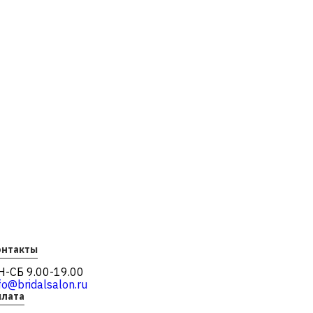
онтакты
Н-СБ 9.00-19.00
fo@bridalsalon.ru
плата