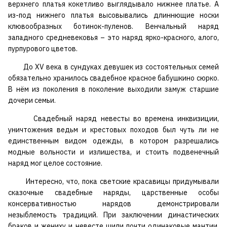
верхнего платья кокетливо выглядывало нижнее платье. А
из-под нижнего платья высовывались длиннющие носки
клювообразных ботинок-пуленов. Венчальный наряд
западного средневековья – это наряд ярко-красного, алого,
пурпурового цветов.
До XV века в сундуках девушек из состоятельных семей
обязательно хранилось свадебное красное бабушкино сюрко.
В нём из поколения в поколение выходили замуж старшие
дочери семьи.
Свадебный наряд невесты во времена инквизиции,
уничтожения ведьм и крестовых походов был чуть ли не
единственным видом одежды, в котором разрешались
модные вольности и излишества, и стоить подвенечный
наряд мог целое состояние.
Интересно, что, пока светские красавицы придумывали
сказочные свадебные наряды, царственные особы
консервативностью нарядов демонстрировали
незыблемость традиций. При заключении династических
браков и жениху и невесте шили почти одинаковые мантии,