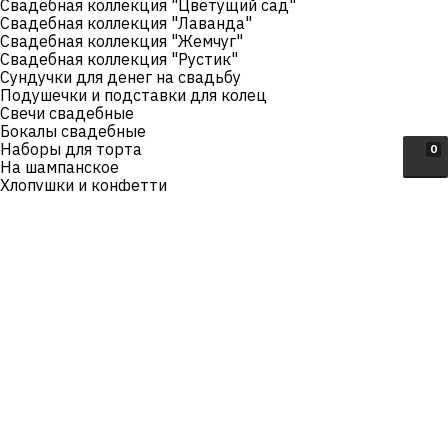
Свадебная коллекция "Цветущий сад"
Свадебная коллекция "Лаванда"
Свадебная коллекция "Жемчуг"
Свадебная коллекция "Рустик"
Сундучки для денег на свадьбу
Подушечки и подставки для колец
Свечи свадебные
Бокалы свадебные
Наборы для торта
0
На шампанское
Хлопушки и конфетти
Для свидетелей
Фотобутафории
Рушники свадебные
Солонки для каравая
Замочки на свадьбу
Книги пожеланий
Фигурки на свадебный торт
Украшения
Все товары категории
Украшения для волос
Все товары категории
Банты на заколке
Диадемы и тиары
Короны