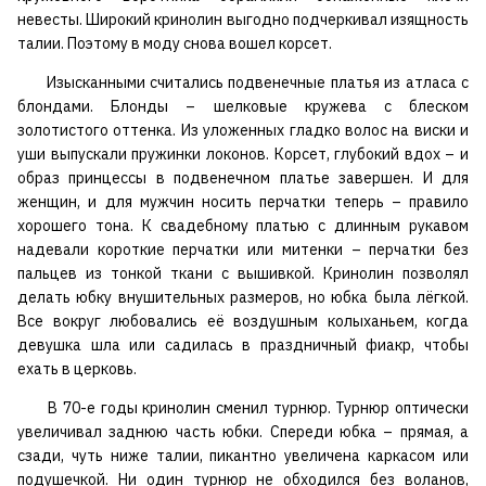
невесты. Широкий кринолин выгодно подчеркивал изящность
талии. Поэтому в моду снова вошел корсет.
Изысканными считались подвенечные платья из атласа с
блондами. Блонды – шелковые кружева с блеском
золотистого оттенка. Из уложенных гладко волос на виски и
уши выпускали пружинки локонов. Корсет, глубокий вдох – и
образ принцессы в подвенечном платье завершен. И для
женщин, и для мужчин носить перчатки теперь – правило
хорошего тона. К свадебному платью с длинным рукавом
надевали короткие перчатки или митенки – перчатки без
пальцев из тонкой ткани с вышивкой. Кринолин позволял
делать юбку внушительных размеров, но юбка была лёгкой.
Все вокруг любовались её воздушным колыханьем, когда
девушка шла или садилась в праздничный фиакр, чтобы
ехать в церковь.
В 70-е годы кринолин сменил турнюр. Турнюр оптически
увеличивал заднюю часть юбки. Спереди юбка – прямая, а
сзади, чуть ниже талии, пикантно увеличена каркасом или
подушечкой. Ни один турнюр не обходился без воланов,