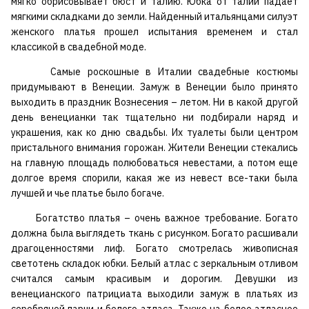
мягко обрисовывает бюст и талию. Юбка от талии падает
мягкими складками до земли. Найденный итальянцами силуэт
женского платья прошел испытания временем и стал
классикой в свадебной моде.
Самые роскошные в Италии свадебные костюмы
придумывают в Венеции. Замуж в Венеции было принято
выходить в праздник Вознесения – летом. Ни в какой другой
день венецианки так тщательно ни подбирали наряд и
украшения, как ко дню свадьбы. Их туалеты были центром
пристального внимания горожан. Жители Венеции стекались
на главную площадь полюбоваться невестами, а потом еще
долгое время спорили, какая же из невест все-таки была
лучшей и чье платье было богаче.
Богатство платья – очень важное требование. Богато
должна была выглядеть ткань с рисунком. Богато расшивали
драгоценностями лиф. Богато смотрелась живописная
светотень складок юбки. Белый атлас с зеркальным отливом
считался самым красивым и дорогим. Девушки из
венецианского патрициата выходили замуж в платьях из