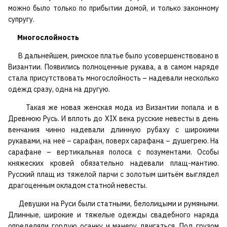
можно было только по прибытии домой, и только законному
супругу.
Многослойность
В дальнейшем, римское платье было усовершенствовано в
Византии. Появились полноценные рукава, а в самом наряде
стала присутствовать многослойность – надевали несколько
одежд сразу, одна на другую.
Такая же новая женская мода из Византии попала и в
Древнюю Русь. И вплоть до XIX века русские невесты в день
венчания чинно надевали длинную рубаху с широкими
рукавами, на неё – сарафан, поверх сарафана – душегрею. На
сарафане – вертикальная полоса с позументами. Особы
княжеских кровей обязательно надевали плащ-мантию.
Русский плащ из тяжелой парчи с золотым шитьём выглядел
драгоценным окладом статной невесты.
Девушки на Руси были статными, белолицыми и румяными.
Длинные, широкие и тяжелые одежды свадебного наряда
определяли гордую осанку и манеру двигаться. Под грузом