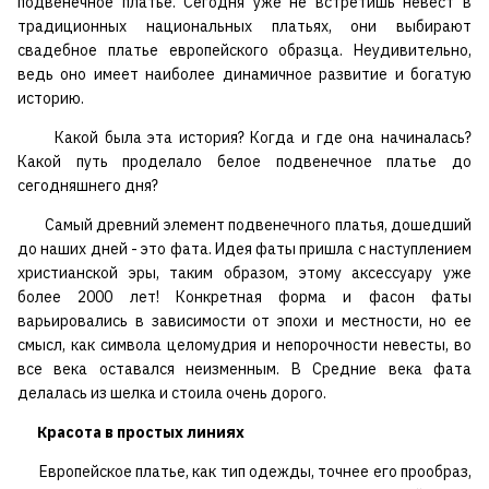
подвенечное платье. Сегодня уже не встретишь невест в
традиционных национальных платьях, они выбирают
свадебное платье европейского образца. Неудивительно,
ведь оно имеет наиболее динамичное развитие и богатую
историю.
Какой была эта история? Когда и где она начиналась?
Какой путь проделало белое подвенечное платье до
сегодняшнего дня?
Самый древний элемент подвенечного платья, дошедший
до наших дней - это фата. Идея фаты пришла с наступлением
христианской эры, таким образом, этому аксессуару уже
более 2000 лет! Конкретная форма и фасон фаты
варьировались в зависимости от эпохи и местности, но ее
смысл, как символа целомудрия и непорочности невесты, во
все века оставался неизменным. В Средние века фата
делалась из шелка и стоила очень дорого.
Красота в простых линиях
Европейское платье, как тип одежды, точнее его прообраз,