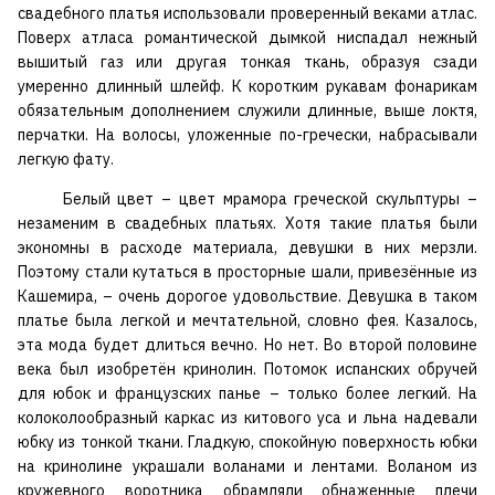
свадебного платья использовали проверенный веками атлас.
Поверх атласа романтической дымкой ниспадал нежный
вышитый газ или другая тонкая ткань, образуя сзади
умеренно длинный шлейф. К коротким рукавам фонарикам
обязательным дополнением служили длинные, выше локтя,
перчатки. На волосы, уложенные по-гречески, набрасывали
легкую фату.
Белый цвет – цвет мрамора греческой скульптуры –
незаменим в свадебных платьях. Хотя такие платья были
экономны в расходе материала, девушки в них мерзли.
Поэтому стали кутаться в просторные шали, привезённые из
Кашемира, – очень дорогое удовольствие. Девушка в таком
платье была легкой и мечтательной, словно фея. Казалось,
эта мода будет длиться вечно. Но нет. Во второй половине
века был изобретён кринолин. Потомок испанских обручей
для юбок и французских панье – только более легкий. На
колоколообразный каркас из китового уса и льна надевали
юбку из тонкой ткани. Гладкую, спокойную поверхность юбки
на кринолине украшали воланами и лентами. Воланом из
кружевного воротника обрамляли обнаженные плечи