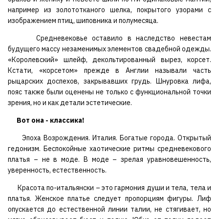
например из золототканого шелка, покрытого узорами с
изображением птиц, шиповника и полумесяца.
Средневековье оставило в наследство невестам
будущего массу незаменимых элементов свадебной одежды.
«Королевский» шлейф, декольтированный вырез, корсет.
Кстати, «корсетом» прежде в Англии называли часть
рыцарских доспехов, закрывавших грудь. Шнуровка лифа,
пояс также были оценены не только с функциональной точки
зрения, но и как детали эстетические.
Вот она - классика!
Эпоха Возрождения. Италия. Богатые города. Открытый
гедонизм. Беспокойные хаотические ритмы средневекового
платья – не в моде. В моде – зрелая уравновешенность,
уверенность, естественность.
Красота по-итальянски – это гармония души и тела, тела и
платья. Женское платье следует пропорциям фигуры. Лиф
опускается до естественной линии талии, не стягивает, но