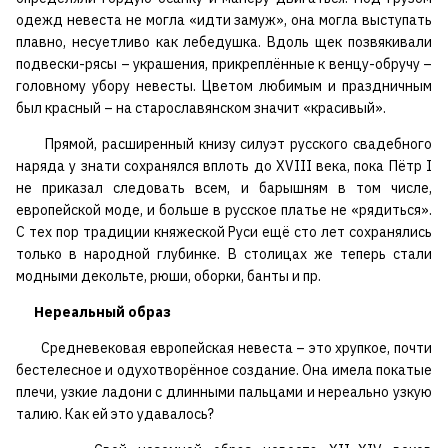
одежд невеста не могла «идти замуж», она могла выступать
плавно, несуетливо как лебедушка. Вдоль щек позвякивали
подвески-рясы – украшения, прикреплённые к венцу-обручу –
головному убору невесты. Цветом любимым и праздничным
был красный – на старославянском значит «красивый».
Прямой, расширенный книзу силуэт русского свадебного
наряда у знати сохранялся вплоть до XVIII века, пока Пётр I
не приказал следовать всем, и барышням в том числе,
европейской моде, и больше в русское платье не «рядиться».
С тех пор традиции княжеской Руси ещё сто лет сохранялись
только в народной глубинке. В столицах же теперь стали
модными декольте, рюши, оборки, банты и пр.
Нереальный образ
Средневековая европейская невеста – это хрупкое, почти
бестелесное и одухотворённое создание. Она имела покатые
плечи, узкие ладони с длинными пальцами и нереально узкую
талию. Как ей это удавалось?