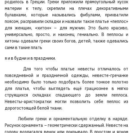
родилось в Греции. Греки приложили прямоугольный кусок
материи к телу, скрепили на плечах декоративными
булавками, которые назывались фибулами, прихватили
поясом, расправили складки и назвали такое платье «пеплос»
для женщин, «хитон» – для мужчин. Это было красиво,
универсально, просто, и наконец гениально. В пеплосы и
хитоны одевали греки своих богов, детей, также одевались
сами в такие плать
я и в будни и в праздники.
Для того чтобы платье невесты отличалось от
повседневной и праздничной одежды, невесте-гречанке
необходимо было только подобрать более тонкое полотно
для платья, чтобы выглядеть ещё грациознее в мягко
струящихся складках спадающего до земли пеплоса.
Невесты-аристократки могли позволить себе пеплос из
дорогостоящей белой ткани.
Любили греки и орнаментальную отделку в наряде.
Рисунок орнамента – геометрически сдержанный. Невесте на
голову возлагался венок или покрывало. В простом и ясном