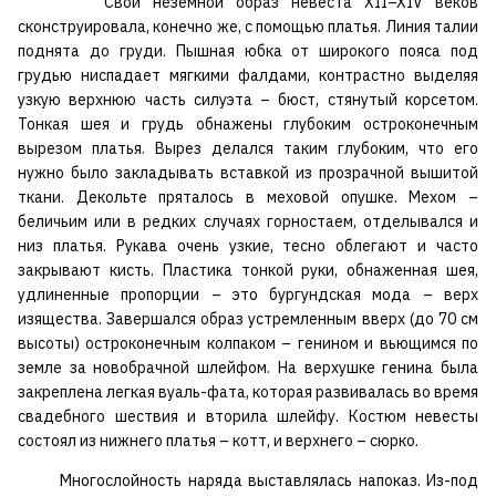
Свой неземной образ невеста XII–XIV веков
сконструировала, конечно же, с помощью платья. Линия талии
поднята до груди. Пышная юбка от широкого пояса под
грудью ниспадает мягкими фалдами, контрастно выделяя
узкую верхнюю часть силуэта – бюст, стянутый корсетом.
Тонкая шея и грудь обнажены глубоким остроконечным
вырезом платья. Вырез делался таким глубоким, что его
нужно было закладывать вставкой из прозрачной вышитой
ткани. Декольте пряталось в меховой опушке. Мехом –
беличьим или в редких случаях горностаем, отделывался и
низ платья. Рукава очень узкие, тесно облегают и часто
закрывают кисть. Пластика тонкой руки, обнаженная шея,
удлиненные пропорции – это бургундская мода – верх
изящества. Завершался образ устремленным вверх (до 70 см
высоты) остроконечным колпаком – генином и вьющимся по
земле за новобрачной шлейфом. На верхушке генина была
закреплена легкая вуаль-фата, которая развивалась во время
свадебного шествия и вторила шлейфу. Костюм невесты
состоял из нижнего платья – котт, и верхнего – сюрко.
Многослойность наряда выставлялась напоказ. Из-под