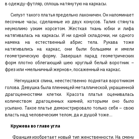
в одежду-футляр, сплошь натянутую на каркасы.
Силуэт такого платья предельно лаконичен. Он напоминает
песочные часы, сделанные из двух конусов. Талия стянута
неумолимо узким корсетом. Жесткая ткань юбки и лифа
натягивалась на каркасы. И ни одной складочки, ни одного
намека на естественный абрис тела. Рукава тоже
натягивались на каркас, они были большими и имели
геометрическую форму. Завершал парад геометрических
форм плотно облегающий шею круглый белый воротник –
фрез или «мельничный жернов», посаженный на каркас.
Негнущаяся спина, неестественно поднятая воротником
голова. Девушка была пленницей металлической, украшенной
драгоценностями клетки. Красота платья оценивалась
количеством драгоценных камней, которыми оно было
усыпано. Такое платье демонстрировало только себя – свою
власть над человеческим телом, да и душой тоже…
Кружева во главе угла
Франция изобретает новый тип женственности. На смену