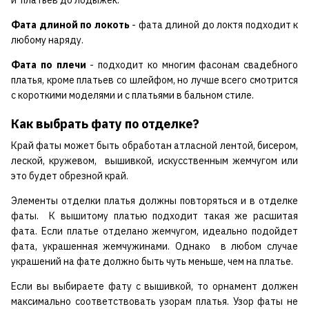
и платьев до лодыжек.
Фата длиной п
о локоть
- фата длиной до локтя подходит к
любому наряду.
Фата по плечи
- подходит ко многим фасонам свадебного
платья, кроме платьев со шлейфом, но лучше всего смотрится
с короткими моделями и с платьями в бальном стиле.
Как выбрать фату по отделке?
Край фаты может быть обработан атласной лентой, бисером,
леской, кружевом, вышивкой, искусственным жемчугом или
это будет обрезной край.
Элементы отделки платья должны повторяться и в отделке
фаты. К вышитому платью подходит такая же расшитая
фата. Если платье отделано жемчугом, идеально подойдет
фата, украшенная жемчужинами. Однако в любом случае
украшений на фате должно быть чуть меньше, чем на платье.
Если вы выбираете фату с вышивкой, то орнамент должен
максимально соответствовать узорам платья. Узор фаты не