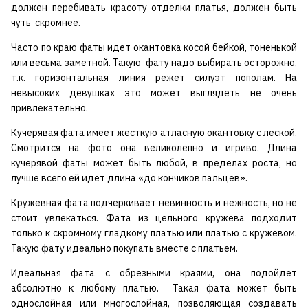
должен перебивать красоту отделки платья, должен быть
чуть скромнее.
Часто по краю фаты идет окантовка косой бейкой, тоненькой
или весьма заметной. Такую фату надо выбирать осторожно,
т.к. горизонтальная линия режет силуэт пополам. На
невысоких девушках это может выглядеть не очень
привлекательно.
Кучерявая фата имеет жесткую атласную окантовку с леской.
Смотрится на фото она великолепно и игриво. Длина
кучерявой фаты может быть любой, в пределах роста, но
лучше всего ей идет длина «до кончиков пальцев».
Кружевная фата подчеркивает невинность и нежность, но не
стоит увлекаться. Фата из цельного кружева подходит
только к скромному гладкому платью или платью с кружевом.
Такую фату идеально покупать вместе с платьем.
Идеальная фата с обрезными краями, она подойдет
абсолютно к любому платью. Такая фата может быть
однослойная или многослойная, позволяющая создавать