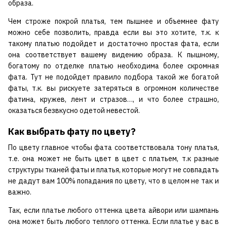
образа.
Чем строже покрой платья, тем пышнее и объемнее фату
можно себе позволить, правда если вы это хотите, т.к. к
такому платью подойдет и достаточно простая фата, если
она соответствует вашему видению образа. К пышному,
богатому по отделке платью необходима более скромная
фата. Тут не подойдет правило подбора такой же богатой
фаты, т.к. вы рискуете затеряться в огромном количестве
фатина, кружев, лент и стразов…, и что более страшно,
оказаться безвкусно одетой невестой.
Как выбрать фату по цвету?
По цвету главное чтобы фата соответствовала тону платья,
т.е. она может не быть цвет в цвет с платьем, т.к разные
структуры тканей фаты и платья, которые могут не совпадать
не дадут вам 100% попадания по цвету, что в целом не так и
важно.
Так, если платье любого оттенка цвета айвори или шампань
она может быть любого теплого оттенка. Если платье у вас в