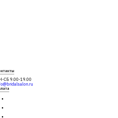
онтакты
Н-СБ 9.00-19.00
fo@bridalsalon.ru
плата