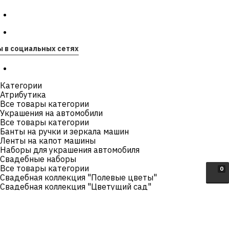
ы в социальных сетях
Категории
Атрибутика
Все товары категории
Украшения на автомобили
Все товары категории
Банты на ручки и зеркала машин
Ленты на капот машины
Наборы для украшения автомобиля
Свадебные наборы
Все товары категории
0
Свадебная коллекция "Полевые цветы"
Свадебная коллекция "Цветущий сад"
Свадебная коллекция "Лаванда"
Свадебная коллекция "Жемчуг"
Свадебная коллекция "Рустик"
Сундучки для денег на свадьбу