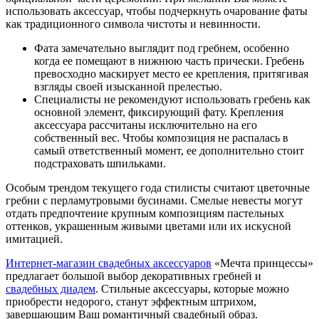
использовать аксессуар, чтобы подчеркнуть очарование фаты
как традиционного символа чистоты и невинности.
Фата замечательно выглядит под гребнем, особенно
когда ее помещают в нижнюю часть прически. Гребень
превосходно маскирует место ее крепления, притягивая
взгляды своей изысканной прелестью.
Специалисты не рекомендуют использовать гребень как
основной элемент, фиксирующий фату. Крепления
аксессуара рассчитаны исключительно на его
собственный вес. Чтобы композиция не распалась в
самый ответственный момент, ее дополнительно стоит
подстраховать шпильками.
Особым трендом текущего года стилисты считают цветочные
гребни с перламутровыми бусинами. Смелые невесты могут
отдать предпочтение крупным композициям пастельных
оттенков, украшенным живыми цветами или их искусной
имитацией.
Интернет-магазин свадебных аксессуаров
«Мечта принцессы»
предлагает большой выбор декоративных гребней и
свадебных диадем
. Стильные аксессуары, которые можно
приобрести недорого, станут эффектным штрихом,
завершающим Ваш романтичный свадебный образ.