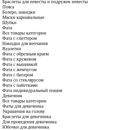
Браслеты для невесты и подружек невесты
Пояса
Болеро, накидки
Маски карнавальные
Шубки
Фата
Все товары категории
Фата с глиттером
Накидки для венчания
Вуалетки
Фата с обрезным краем
Фата с кружевом
Фата с вышивкой
Фата с жемчугом
Фата с бисером
Фата со стеклярусом
Фата с пайетками
Фата индивидуальный пошив
Девичник
Все товары категории
Фаты для девичника
Украшения на голову
Браслеты для девичника
Для проведения девичника
Юбочки для девичника