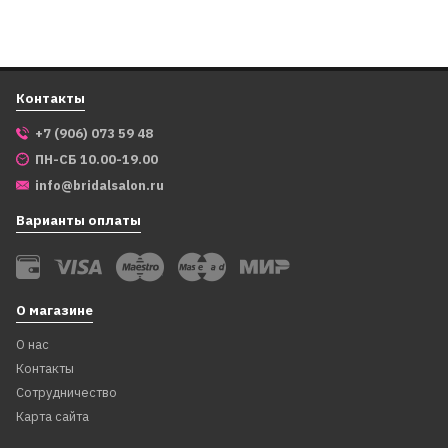
Контакты
+7 (906) 073 59 48
ПН-СБ 10.00-19.00
info@bridalsalon.ru
Варианты оплаты
О магазине
AT2715-57
AT2872
Корона 2 х 8 см, жемчуг
Ободок в волосы "Силви",
О нас
авторская работа
Контакты
Сотрудничество
1 899
1 999
₽
₽
Карта сайта
1 599
1 599
₽
₽