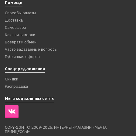
Помощь
Способы оплаты
В корзину
В корзину
Доставка
Самовывоз
Как снять мерки
Возврат и обмен
Часто задаваемые вопросы
Публичная оферта
Спецпредложения
Скидки
Распродажа
Мы в социальных сетях
AT2882
AT2870
Ободок в волосы
Ободок в волосы
COPYRIGHT © 2009-2026. ИНТЕРНЕТ-МАГАЗИН «МЕЧТА
ПРИНЦЕССЫ»
"Роземонд", авторская
"Селеста", авторская