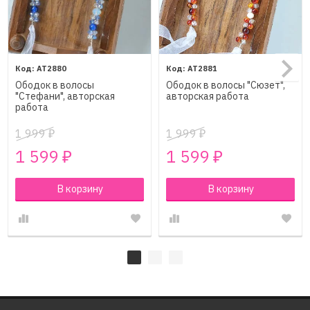
AT2880
AT2881
Ободок в волосы
Ободок в волосы "Сюзет",
"Стефани", авторская
авторская работа
работа
1 999
1 999
₽
₽
1 599
1 599
₽
₽
В корзину
В корзину