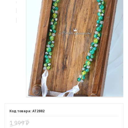
AT2882
1 999
₽