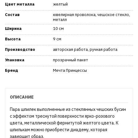
Цвет металла
желтый
Состав
ювелирная проволока, чешское стекло,
металл
Ширина
10 см
Высота
9 см
Производство
авторская работа, ручная работа
Упаковка
прозрачный пакет
Бренд
Мечта Принцессы
ОПИСАНИЕ
Пара шпилек выполненные из стеклянных чешских бусин
с эффектом треснутой поверхности ярко-розового
цвета, металлической фернитутой желтого цвета. К
шпилькам можно приобрести диадему, которая
завершит образ.