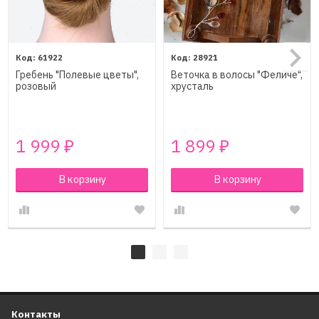
61922
28921
Гребень "Полевые цветы",
Веточка в волосы "Феличе",
розовый
хрусталь
1 999
1 899
₽
₽
В корзину
В корзину
Контакты