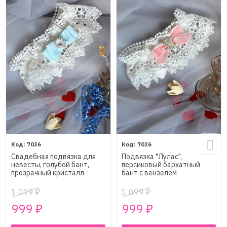
7036
7026
Свадебная подвязка для
Подвязка "Лулас",
невесты, голубой бант,
персиковый бархатный
прозрачный кристалл
бант с вензелем
1 099
1 099
₽
₽
999
999
₽
₽