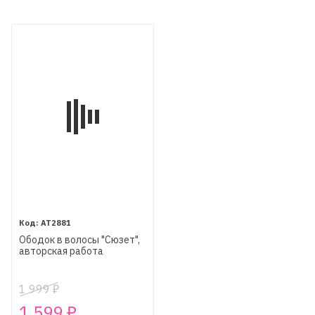
AT2881
Ободок в волосы "Сюзет",
авторская работа
1 999
₽
1 599
₽