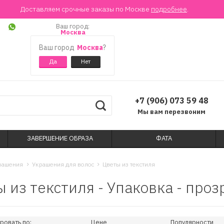
Доставляем срочные заказы по Москве
подробнее
.
Ваш город:
Москва
Ваш город
Москва
?
+7 (906) 073 59 48
Мы вам перезвоним
ЗАВЕРШЕНИЕ ОБРАЗА
ФАТА
рашения
Украшения для волос
Цветы из текстиля
 из текстиля - Упаковка - про
ровать по:
Цене
Популярности