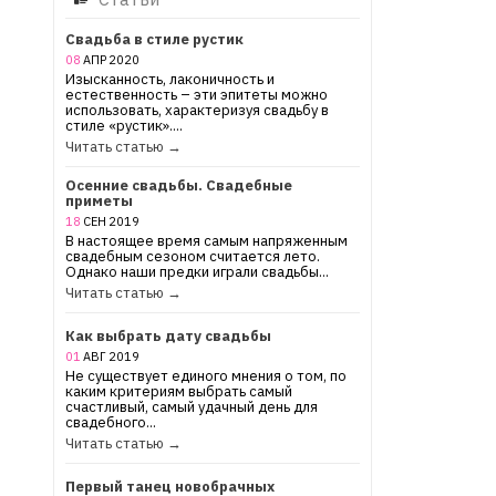
Свадьба в стиле рустик
08
АПР
2020
Изысканность, лаконичность и
естественность – эти эпитеты можно
использовать, характеризуя свадьбу в
стиле «рустик»....
Читать статью →
Осенние свадьбы. Свадебные
приметы
18
СЕН
2019
В настоящее время самым напряженным
свадебным сезоном считается лето.
Однако наши предки играли свадьбы...
Читать статью →
Как выбрать дату свадьбы
01
АВГ
2019
Не существует единого мнения о том, по
каким критериям выбрать самый
счастливый, самый удачный день для
свадебного...
Читать статью →
Первый танец новобрачных