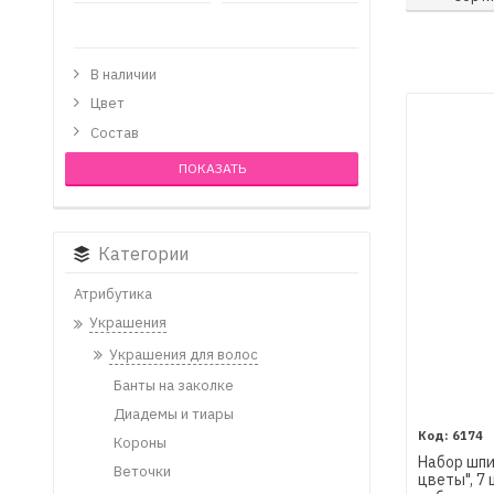
В наличии
Цвет
Состав
Категории
Атрибутика
Украшения
Украшения для волос
Банты на заколке
Диадемы и тиары
6174
Короны
Набор шпи
Веточки
цветы", 7 