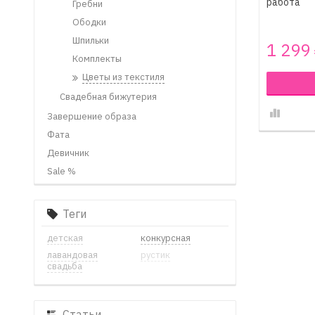
работа
Гребни
Ободки
Шпильки
1 299
Комплекты
Цветы из текстиля
Свадебная бижутерия
Завершение образа
Фата
Девичник
Sale %
Теги
детская
конкурсная
лавандовая
рустик
свадьба
Статьи