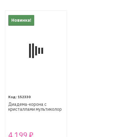
Новинка!
152330
Диадема-корона с
кристаллами мультиколор
4 199
₽