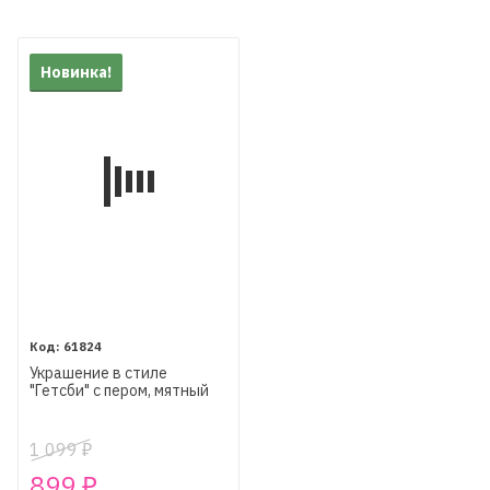
Новинка!
61824
Украшение в стиле
"Гетсби" с пером, мятный
1 099
₽
899
₽