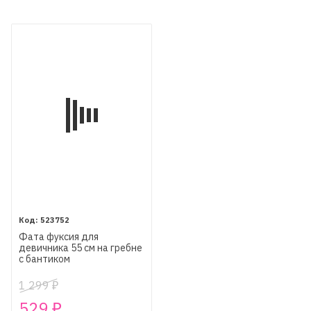
523752
Фата фуксия для
девичника 55 см на гребне
с бантиком
1 299
₽
529
₽