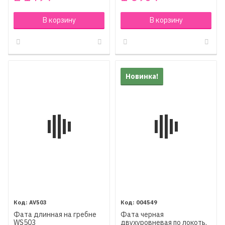
В корзину
В корзину
Новинка!
AV503
004549
Фата длинная на гребне
Фата черная
WS503
двухуровневая по локоть,