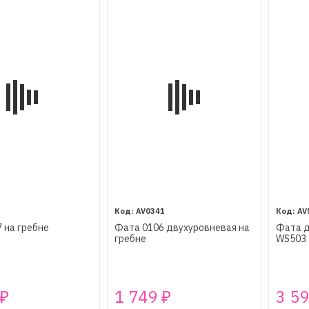
AV0341
AV
 на гребне
Фата 0106 двухуровневая на
Фата д
гребне
WS503
1 749
3 5
₽
₽