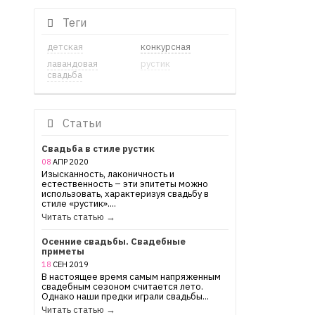
Теги
детская
конкурсная
лавандовая
рустик
свадьба
Статьи
Свадьба в стиле рустик
08
АПР
2020
Изысканность, лаконичность и
естественность – эти эпитеты можно
использовать, характеризуя свадьбу в
стиле «рустик»....
Читать статью →
Осенние свадьбы. Свадебные
приметы
18
СЕН
2019
В настоящее время самым напряженным
свадебным сезоном считается лето.
Однако наши предки играли свадьбы...
Читать статью →