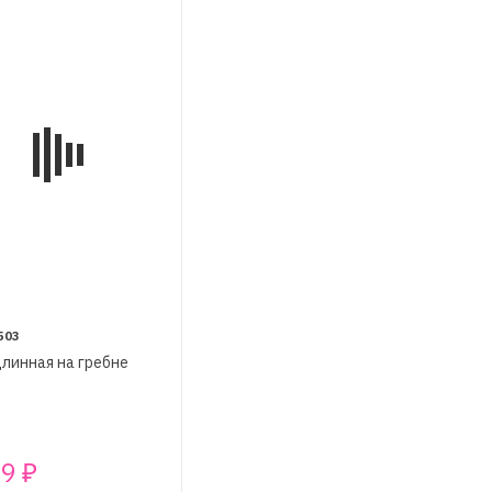
503
линная на гребне
99
₽