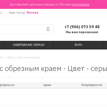
Доставляем срочные заказы по Москве
подробнее
.
Ваш город:
Москва
+7 (906) 073 59 48
Мы вам перезвоним
ЗАВЕРШЕНИЕ ОБРАЗА
ФАТА
та
Фата с обрезным краем
с обрезным краем - Цвет - сер
ровать по:
Цене
Популярности