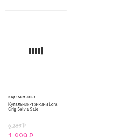
SCM003-s
Купальник-трикини Lora
Grig Salvia Sale
6 289
₽
1 999
₽