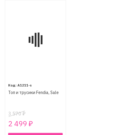
A1211-s
Топ и трусики Fendia, Sale
3 570
₽
2 499
₽