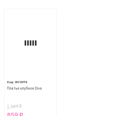
WC0074
Платье клубное Diva
1 989
₽
859
₽