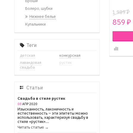
Броши
Болеро, шубки
1 989
₽
Нижнее белье
859
₽
Купальники
Теги
детская
конкурсная
лавандовая
рустик
свадьба
Статьи
Свадьба в стиле рустик
08
АПР
2020
Изысканность, лаконичность и
естественность – эти эпитеты можно
использовать, характеризуя свадьбу в
стиле «рустик»....
Читать статью →