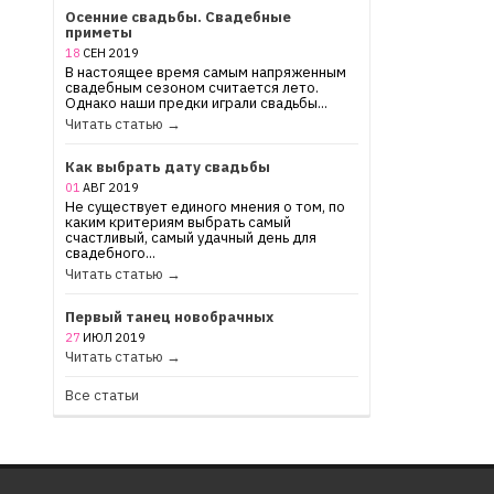
Осенние свадьбы. Свадебные
приметы
18
СЕН
2019
В настоящее время самым напряженным
свадебным сезоном считается лето.
Однако наши предки играли свадьбы...
Читать статью →
Как выбрать дату свадьбы
01
АВГ
2019
Не существует единого мнения о том, по
каким критериям выбрать самый
счастливый, самый удачный день для
свадебного...
Читать статью →
Первый танец новобрачных
27
ИЮЛ
2019
Читать статью →
Все статьи