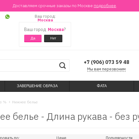
Доставляем срочные заказы по Москве
подробнее
.
Ваш город:
Москва
Ваш город
Москва
?
+7 (906) 073 59 48
Мы вам перезвоним
ЗАВЕРШЕНИЕ ОБРАЗА
ФАТА
le %
Нижнее белье
е белье - Длина рукава - без 
ровать по:
Цене
Популярности