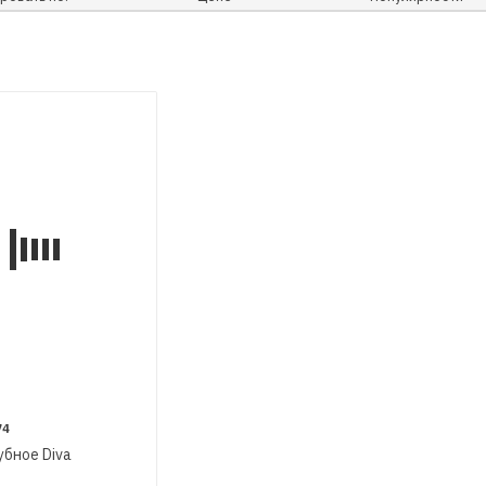
74
убное Diva