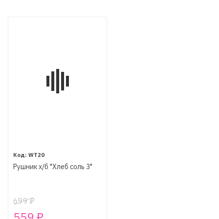
WT20
Рушник х/б "Хлеб соль 3"
699
₽
559
₽