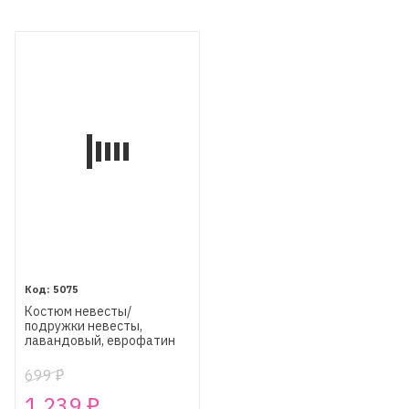
5075
Костюм невесты/
подружки невесты,
лавандовый, еврофатин
699
₽
1 239
₽