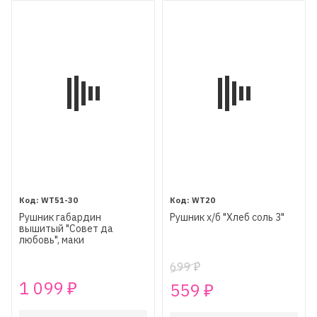
WT51-30
WT20
Рушник габардин
Рушник х/б "Хлеб соль 3"
вышитый "Совет да
любовь", маки
699
₽
1 099
559
₽
₽