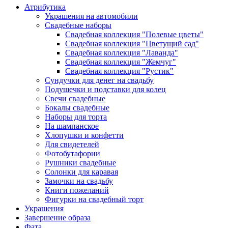
Атрибутика
Украшения на автомобили
Свадебные наборы
Свадебная коллекция "Полевые цветы"
Свадебная коллекция "Цветущий сад"
Свадебная коллекция "Лаванда"
Свадебная коллекция "Жемчуг"
Свадебная коллекция "Рустик"
Сундучки для денег на свадьбу
Подушечки и подставки для колец
Свечи свадебные
Бокалы свадебные
Наборы для торта
На шампанское
Хлопушки и конфетти
Для свидетелей
Фотобутафории
Рушники свадебные
Солонки для каравая
Замочки на свадьбу
Книги пожеланий
Фигурки на свадебный торт
Украшения
Завершение образа
Фата