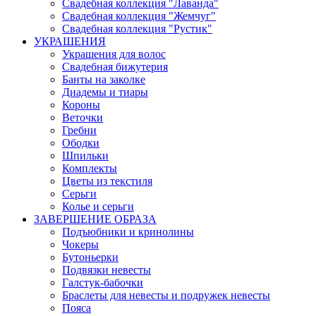
Свадебная коллекция "Лаванда"
Свадебная коллекция "Жемчуг"
Свадебная коллекция "Рустик"
УКРАШЕНИЯ
Украшения для волос
Свадебная бижутерия
Банты на заколке
Диадемы и тиары
Короны
Веточки
Гребни
Ободки
Шпильки
Комплекты
Цветы из текстиля
Серьги
Колье и серьги
ЗАВЕРШЕНИЕ ОБРАЗА
Подъюбники и кринолины
Чокеры
Бутоньерки
Подвязки невесты
Галстук-бабочки
Браслеты для невесты и подружек невесты
Пояса