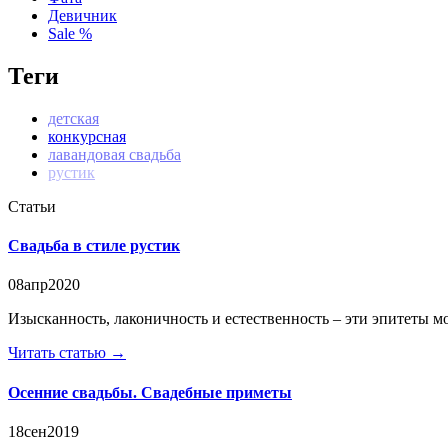
Девичник
Sale %
Теги
детская
конкурсная
лавандовая свадьба
рустик
Статьи
Свадьба в стиле рустик
08
апр
2020
Изысканность, лаконичность и естественность – эти эпитеты мож
Читать статью →
Осенние свадьбы. Свадебные приметы
18
сен
2019