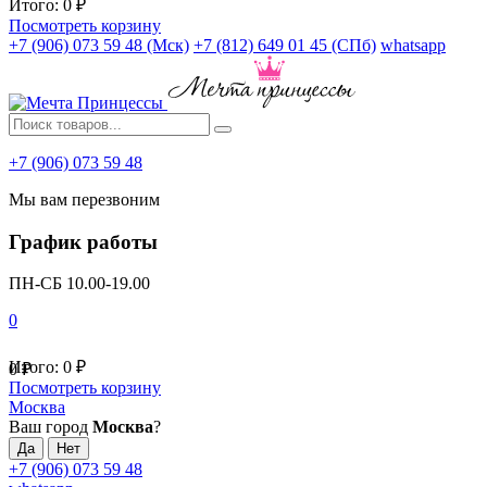
Итого:
0
₽
Посмотреть корзину
+7 (906) 073 59 48 (Мск)
+7 (812) 649 01 45 (СПб)
whatsapp
+7 (906) 073 59 48
Мы вам перезвоним
График работы
ПН-СБ 10.00-19.00
0
Итого:
0
₽
0
₽
Посмотреть корзину
Москва
Ваш город
Москва
?
+7 (906) 073 59 48