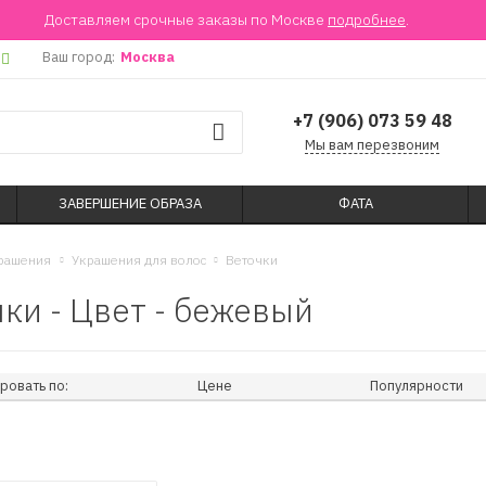
Доставляем срочные заказы по Москве
подробнее
.
Ваш город:
Москва
+7 (906) 073 59 48
Мы вам перезвоним
ЗАВЕРШЕНИЕ ОБРАЗА
ФАТА
рашения
Украшения для волос
Веточки
ки - Цвет - бежевый
ровать по:
Цене
Популярности