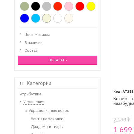
Цвет металла
В наличии
Состав
Категории
AT285
Атрибутика
Веточка в
Украшения
незабудка
Украшения для волос
Банты на заколке
2 199
₽
Диадемы и тиары
1 699