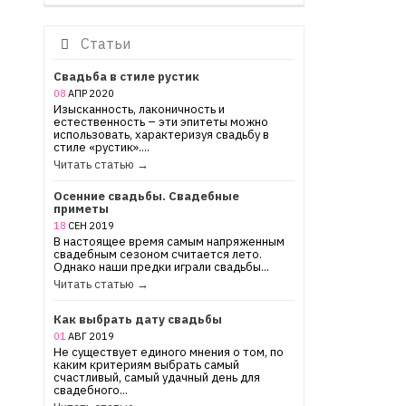
Статьи
Свадьба в стиле рустик
08
АПР
2020
Изысканность, лаконичность и
естественность – эти эпитеты можно
использовать, характеризуя свадьбу в
стиле «рустик»....
Читать статью →
Осенние свадьбы. Свадебные
приметы
18
СЕН
2019
В настоящее время самым напряженным
свадебным сезоном считается лето.
Однако наши предки играли свадьбы...
Читать статью →
Как выбрать дату свадьбы
01
АВГ
2019
Не существует единого мнения о том, по
каким критериям выбрать самый
счастливый, самый удачный день для
свадебного...