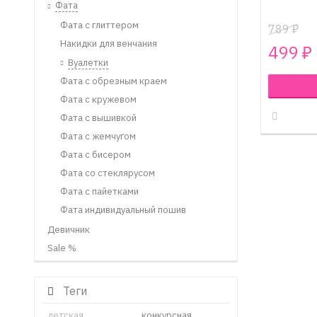
Фата
Фата с глиттером
789
₽
Накидки для венчания
499
₽
Вуалетки
Фата с обрезным краем
Фата с кружевом
Фата с вышивкой
Фата с жемчугом
Фата с бисером
Фата со стеклярусом
Фата с пайетками
Фата индивидуальный пошив
Девичник
Sale %
Теги
детская
конкурсная