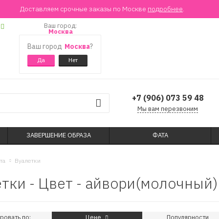
Доставляем срочные заказы по Москве
подробнее
.
Ваш город:
Москва
Ваш город
Москва
?
+7 (906) 073 59 48
Мы вам перезвоним
ЗАВЕРШЕНИЕ ОБРАЗА
ФАТА
та
Вуалетки
тки - Цвет - айвори(молочный)
ровать по:
Цене
Популярности