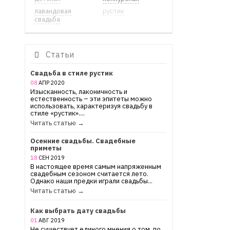
лавандовая
рустик
свадьба
Статьи
Свадьба в стиле рустик
08
АПР
2020
Изысканность, лаконичность и
естественность – эти эпитеты можно
использовать, характеризуя свадьбу в
стиле «рустик»....
Читать статью →
Осенние свадьбы. Свадебные
приметы
18
СЕН
2019
В настоящее время самым напряженным
свадебным сезоном считается лето.
Однако наши предки играли свадьбы...
Читать статью →
Как выбрать дату свадьбы
01
АВГ
2019
Не существует единого мнения о том, по