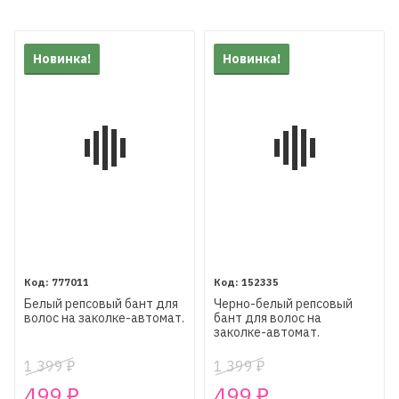
Новинка!
Новинка!
777011
152335
Белый репсовый бант для
Черно-белый репсовый
волос на заколке-автомат.
бант для волос на
заколке-автомат.
1 399
1 399
₽
₽
499
499
₽
₽