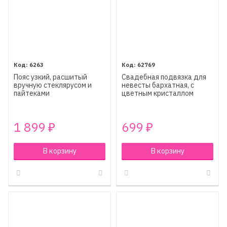
6263
62769
Пояс узкий, расшитый
Свадебная подвязка для
вручную стеклярусом и
невесты бархатная, с
пайтеками
цветным кристаллом
1 899
699
₽
₽
В корзину
В корзину