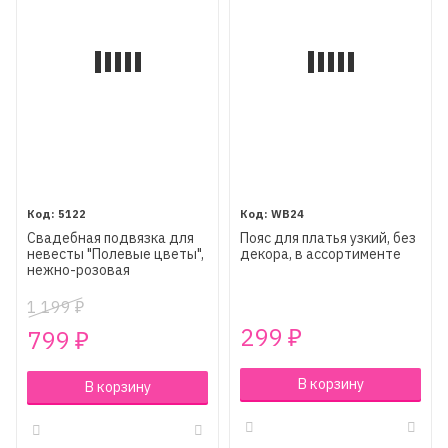
5122
WB24
Свадебная подвязка для
Пояс для платья узкий, без
невесты "Полевые цветы",
декора, в ассортименте
нежно-розовая
1 199
₽
299
799
₽
₽
В корзину
В корзину