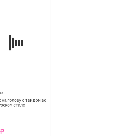
12
 на голову с твидом во
зском стиле
₽