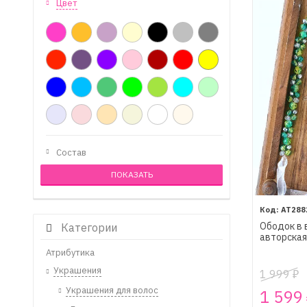
Цвет
Состав
AT288
Ободок в 
Категории
авторская
Атрибутика
Украшения
1 999
₽
Украшения для волос
1 599