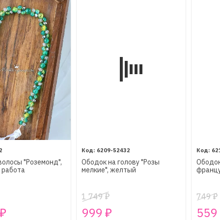
2
6209-52432
62
волосы "Роземонд",
Ободок на голову "Розы
Ободок
 работа
мелкие", желтый
францу
1 749
749
₽
₽
999
559
₽
₽