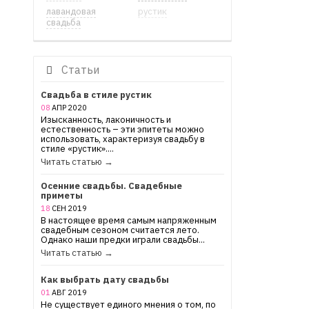
лавандовая
рустик
свадьба
Статьи
Свадьба в стиле рустик
08
АПР
2020
Изысканность, лаконичность и
естественность – эти эпитеты можно
использовать, характеризуя свадьбу в
стиле «рустик»....
Читать статью →
Осенние свадьбы. Свадебные
приметы
18
СЕН
2019
В настоящее время самым напряженным
свадебным сезоном считается лето.
Однако наши предки играли свадьбы...
Читать статью →
Как выбрать дату свадьбы
01
АВГ
2019
Не существует единого мнения о том, по