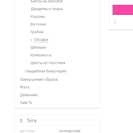
Банты на заколке
Диадемы и тиары
Короны
Веточки
Гребни
Ободки
Шпильки
Комплекты
Цветы из текстиля
Свадебная бижутерия
Завершение образа
Фата
Девичник
Sale %
Теги
детская
конкурсная