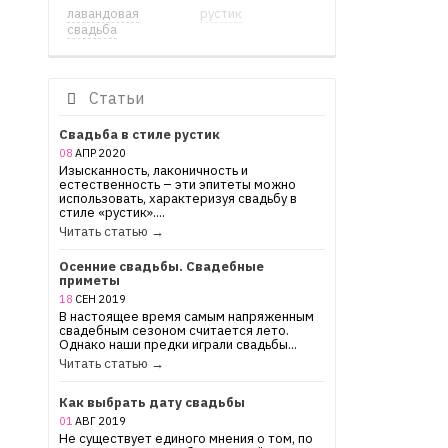
лавандовая
рустик
свадьба
Статьи
Свадьба в стиле рустик
08
АПР
2020
Изысканность, лаконичность и
естественность – эти эпитеты можно
использовать, характеризуя свадьбу в
стиле «рустик»....
Читать статью →
Осенние свадьбы. Свадебные
приметы
18
СЕН
2019
В настоящее время самым напряженным
свадебным сезоном считается лето.
Однако наши предки играли свадьбы...
Читать статью →
Как выбрать дату свадьбы
01
АВГ
2019
Не существует единого мнения о том, по