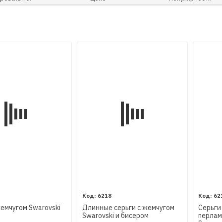
6218
62
жемчугом Swarovski
Длинные серьги с жемчугом
Серьги
Swarovski и бисером
перлам